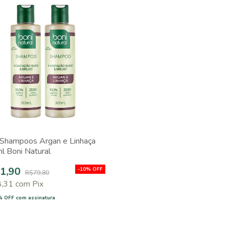
 Shampoos Argan e Linhaça
l Boni Natural
1,90
-
10
%
OFF
R$79,80
8,31
com
Pix
% OFF
com assinatura