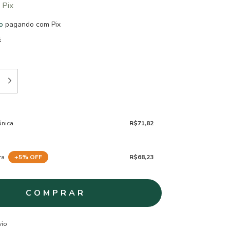
Pix
o
pagando com Pix
s
nica
R$71,82
ra
+
5
% OFF
R$68,23
ALTERAR CEP
CEP:
vio