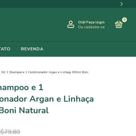
0
Olá!
Faça login
Ou cadastre-se
TATO
REVENDA
Kit 1 Shampoo e 1 Condicionador Argan e Linhaça 300ml Boni
Shampoo e 1
ionador Argan e Linhaça
Boni Natural
$79,80