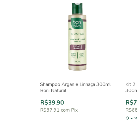
Shampoo Argan e Linhaça 300ml
Kit 2
Boni Natural
300m
R$39,90
R$7
R$37,91
com
Pix
R$6
+ 5