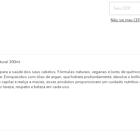
Não sei meu CE
tural 300ml
s para a saúde dos seus cabelos. Fórmulas naturais, veganas e livres de quími
. Enriquecidos com óleo de argan, que hidrata profundamente, devolve o brilho
bra capilar e realça a maciez, esses produtos proporcionam um cuidado nutritivo
 leveza, respeito e beleza em cada uso.