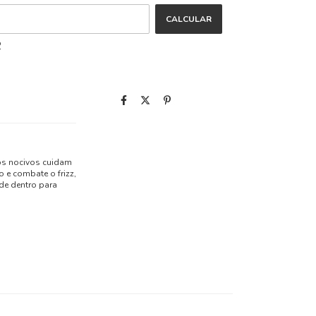
CALCULAR
P
cos nocivos cuidam
 e combate o frizz,
 de dentro para