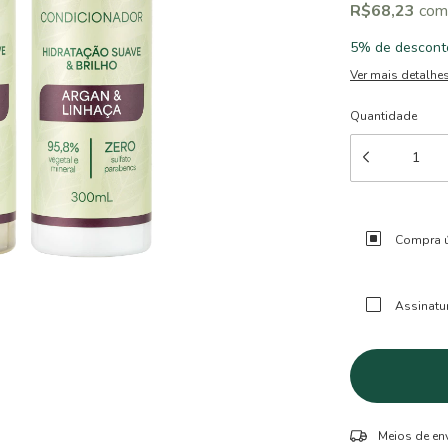
R$68,23
com
5% de descont
Ver mais detalhe
Quantidade
Compra ú
Assinatu
Entregas para o 
Meios de en