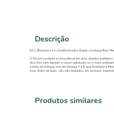
Descrição
Kit 1 Shampoo e 1 Condicionador Argan e Linhaça Boni Na
O Kit une cuidado e consciência em dois aliados perfeito
dos fios sem agredir o couro cabeludo ou o meio ambiente
e óleo de linhaça, rico em ômega 3 e 6, que fortalece a fi
fora. Além de tudo, são não testados em animais, trazendo
Produtos similares