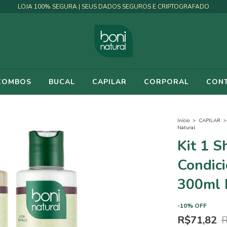
LOJA 100% SEGURA | SEUS DADOS SEGUROS E CRIPTOGRAFADO
 COMBOS
BUCAL
CAPILAR
CORPORAL
CON
Início
>
CAPILAR
>
Natural
Kit 1 
Condic
300ml 
-
10
%
OFF
R$71,82
R