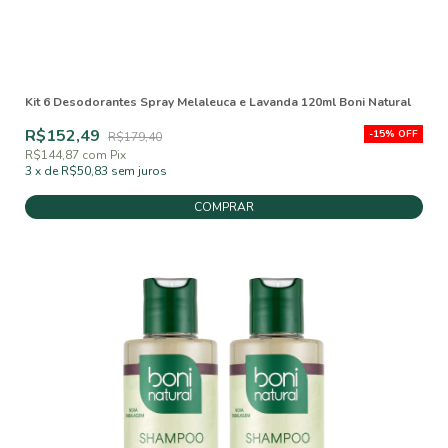
Kit 6 Desodorantes Spray Melaleuca e Lavanda 120ml Boni Natural
R$152,49
-
15
%
OFF
R$179,40
R$144,87
com
Pix
3
x
de
R$50,83
sem juros