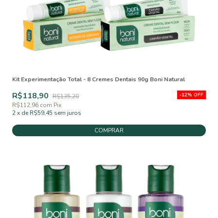
Kit Experimentação Total - 8 Cremes Dentais 90g Boni Natural
R$118,90
-
12
%
OFF
R$135,20
R$112,96
com
Pix
2
x
de
R$59,45
sem juros