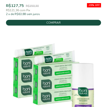
R$127,75
-
15
%
OFF
R$150,30
R$121,36
com
Pix
2
x
de
R$63,88
sem juros