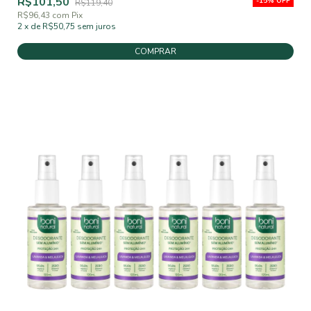
R$101,50
-
15
%
OFF
R$119,40
R$96,43
com
Pix
2
x
de
R$50,75
sem juros