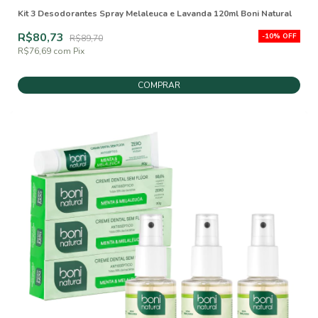
Kit 3 Desodorantes Spray Melaleuca e Lavanda 120ml Boni Natural
R$80,73
-
10
%
OFF
R$89,70
R$76,69
com
Pix