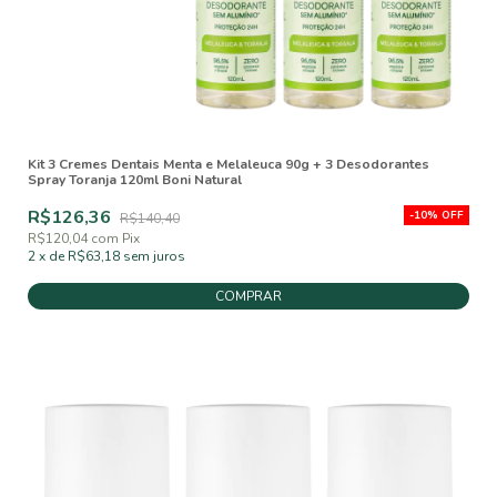
Kit 3 Cremes Dentais Menta e Melaleuca 90g + 3 Desodorantes
Spray Toranja 120ml Boni Natural
R$126,36
-
10
%
OFF
R$140,40
R$120,04
com
Pix
2
x
de
R$63,18
sem juros