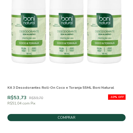
Kit 3 Desodorantes Roll-On Coco e Toranja 55ML Boni Natural
R$53,73
-
10
%
OFF
R$59,70
R$51,04
com
Pix