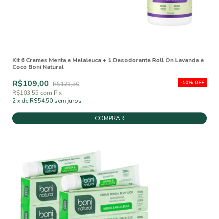
Kit 6 Cremes Menta e Melaleuca + 1 Desodorante Roll On Lavanda e
Coco Boni Natural
R$109,00
-
10
%
OFF
R$121,30
R$103,55
com
Pix
2
x
de
R$54,50
sem juros