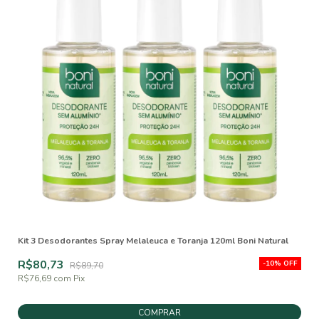
Kit 3 Desodorantes Spray Melaleuca e Toranja 120ml Boni Natural
R$80,73
-
10
%
OFF
R$89,70
R$76,69
com
Pix