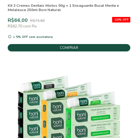
Kit 3 Cremes Dentais Mistos 90g + 1 Enxaguante Bucal Menta e
Melaleuca 250ml Boni Natural
R$66,00
-
10
%
OFF
R$73,60
R$62,70
com
Pix
+ 5% OFF
com assinatura
COMPRAR