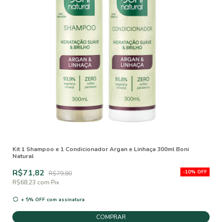
Kit 1 Shampoo e 1 Condicionador Argan e Linhaça 300ml Boni
Natural
R$71,82
-
10
%
OFF
R$79,80
R$68,23
com
Pix
+ 5% OFF
com assinatura
COMPRAR