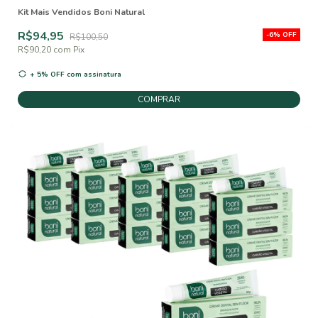
Kit Mais Vendidos Boni Natural
R$94,95
-
6
%
OFF
R$100,50
R$90,20
com
Pix
+ 5% OFF
com assinatura
COMPRAR