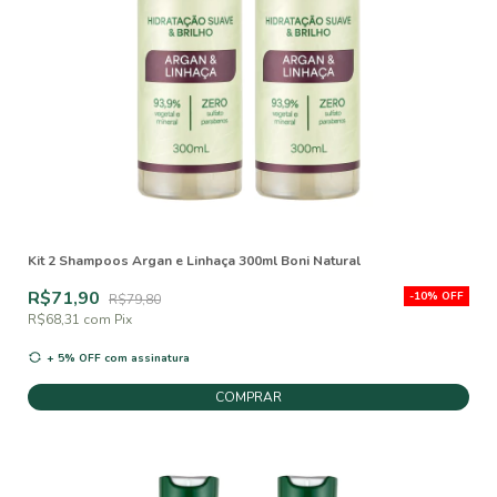
Kit 2 Shampoos Argan e Linhaça 300ml Boni Natural
R$71,90
-
10
%
OFF
R$79,80
R$68,31
com
Pix
+ 5% OFF
com assinatura
COMPRAR