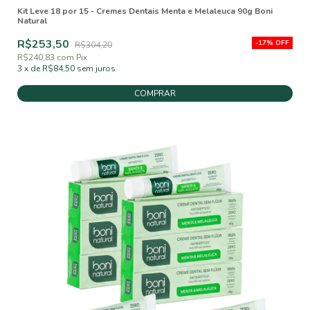
Kit Leve 18 por 15 - Cremes Dentais Menta e Melaleuca 90g Boni
Natural
R$253,50
-
17
%
OFF
R$304,20
R$240,83
com
Pix
3
x
de
R$84,50
sem juros