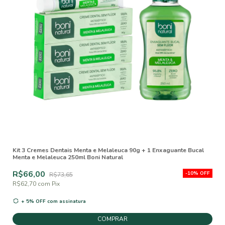
Kit 3 Cremes Dentais Menta e Melaleuca 90g + 1 Enxaguante Bucal
Menta e Melaleuca 250ml Boni Natural
R$66,00
-
10
%
OFF
R$73,65
R$62,70
com
Pix
+ 5% OFF
com assinatura
COMPRAR