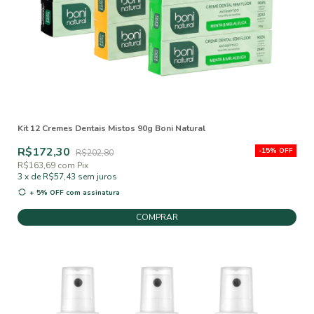
Kit 12 Cremes Dentais Mistos 90g Boni Natural
R$172,30
-
15
%
OFF
R$202,80
R$163,69
com
Pix
3
x
de
R$57,43
sem juros
+ 5% OFF
com assinatura
COMPRAR