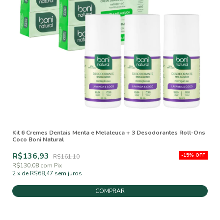
Kit 6 Cremes Dentais Menta e Melaleuca + 3 Desodorantes Roll-Ons
Coco Boni Natural
R$136,93
-
15
%
OFF
R$161,10
R$130,08
com
Pix
2
x
de
R$68,47
sem juros