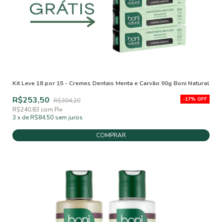
Kit Leve 18 por 15 - Cremes Dentais Menta e Carvão 90g Boni Natural
R$253,50
-
17
%
OFF
R$304,20
R$240,83
com
Pix
3
x
de
R$84,50
sem juros