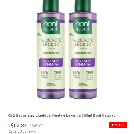
Kit 2 Sabonetes Líquidos Menta e Lavanda 300ml Boni Natural
R$62,82
-
10
%
OFF
R$69,80
R$59,68
com
Pix