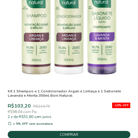
Kit 1 Shampoo e 1 Condicionador Argan e Linhaça e 1 Sabonete
Lavanda e Menta 300ml Boni Natural
R$103,20
-
10
%
OFF
R$114,70
R$98,04
com
Pix
2
x
de
R$51,60
sem juros
+ 5% OFF
com assinatura
COMPRAR