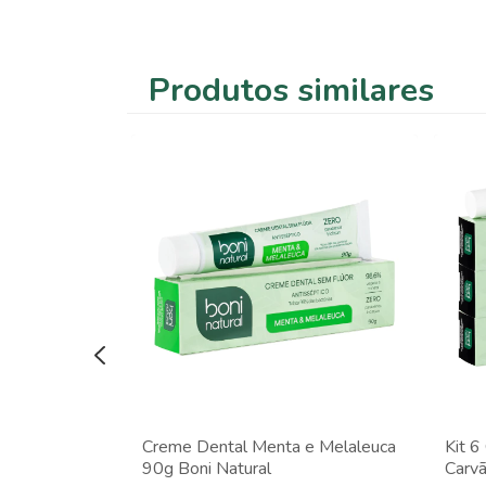
Produtos similares
 e Carvão
Creme Dental Menta e Melaleuca
Kit 6
tural
90g Boni Natural
Carvã