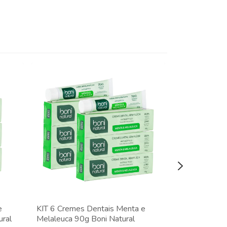
e
KIT 6 Cremes Dentais Menta e
KIT 3 Cremes
ural
Melaleuca 90g Boni Natural
Boni Natural