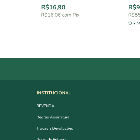
R$16,90
R$9
R$16,06
com
Pix
R$8
+ 5
INSTITUCIONAL
REVENDA
Regras Assinatura
Trocas e Devoluções
Prazo de Entrega