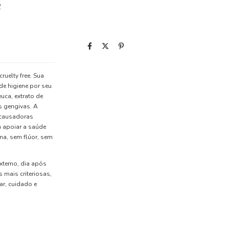
P
ruelty free. Sua
de higiene por seu
euca, extrato de
s gengivas. A
 causadoras
a apoiar a saúde
na, sem flúor, sem
xterno, dia após
 mais criteriosas,
ar, cuidado e