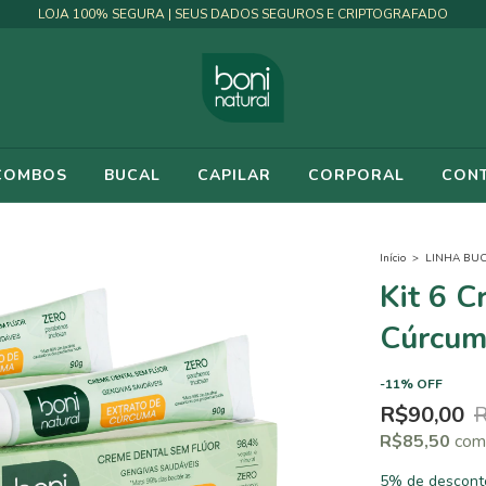
FRETE GRÁTIS | A PARTIR DE R$90 PARA SUDESTE / R$190 DEMAIS
 COMBOS
BUCAL
CAPILAR
CORPORAL
CON
Início
>
LINHA BU
Kit 6 C
Cúrcum
-
11
%
OFF
R$90,00
R$85,50
com
5% de descont