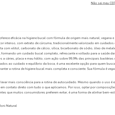
Não sei meu CE
erece eficácia na higiene bucal com fórmula de origem mais natural, vegana e c
r intenso, com extrato de cúrcuma, tradicionalmente valorizado em cuidados 
nta com xilitol, carbonato de cálcio, sílica, bicarbonato de sódio, óleo de melal
ma, formando um cuidado bucal completo, refrescante e voltado para a saúde da
 a cáries, placa e mau hálito, com ação sobre 99,9% das principais bactérias
ciados ao cuidado e equilíbrio da boca, é uma excelente opção para quem busc
nter a rotina de higiene bucal mais completa e consciente. Sua fórmula é vega
 levar mais consciência para a rotina de autocuidado. Mesmo quando o uso é e
 em contato direto com tudo o que aplicamos. Por isso, optar por composições
tes que muitos consumidores preferem evitar, é uma forma de alinhar bem-est
oni Natural