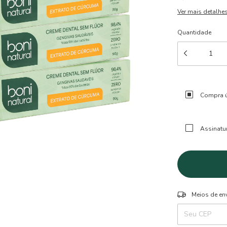
Ver mais detalhe
Quantidade
Compra ú
Assinatu
Entregas para o 
Meios de en