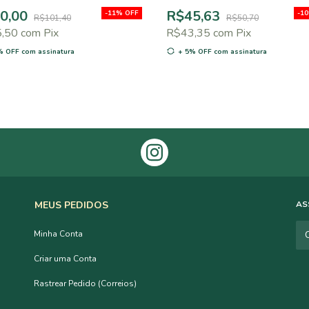
0,00
R$45,63
-
11
%
OFF
-
10
R$101,40
R$50,70
5,50
com
Pix
R$43,35
com
Pix
% OFF
com assinatura
+ 5% OFF
com assinatura
MEUS PEDIDOS
AS
Minha Conta
Criar uma Conta
Rastrear Pedido (Correios)