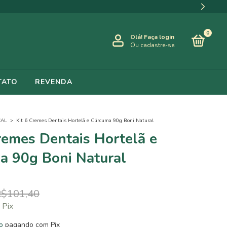
 REGIÕES (R$290 NORTE)
0
Olá!
Faça login
Ou cadastre-se
TATO
REVENDA
CAL
>
Kit 6 Cremes Dentais Hortelã e Cúrcuma 90g Boni Natural
remes Dentais Hortelã e
a 90g Boni Natural
R$101,40
Pix
o
pagando com Pix