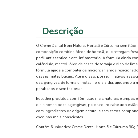
Descrição
O Creme Dental Boni Natural Hortelã e Cúrcuma sem flúor of
composição combina óleos de hortelã, que entregam fresco
perfil antisséptico e anti-inflamatório. A fórmula ainda co
calêndula, mentol, óleo de casca de toranja e óleo de li
fórmula ajuda a combater os microrganismos relacionados
desses males bucais. Além disso, por reunir ativos asso
das gengivas de forma simples no dia a dia, ajudando a ma
parabenos e sem triclosan.
Escolher produtos com fórmulas mais naturais e limpas é
dia a nossa boca e gengivas, pele e couro cabeludo estão
com ingredientes de origem natural e sem certos componen
escolhas mais conscientes.
Contém 6 unidades: Creme Dental Hortelã e Cúrcuma 90g B